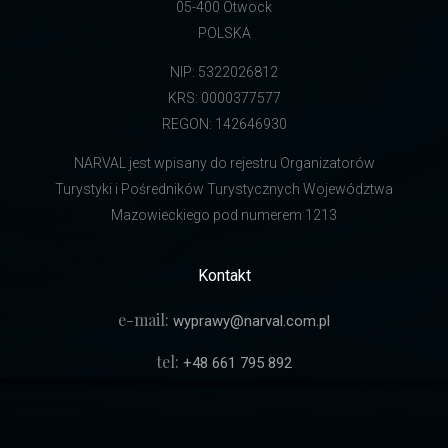
05-400 Otwock
POLSKA
NIP: 5322026812
KRS: 0000377577
REGON: 142646930
NARVAL jest wpisany do rejestru Organizatorów
Turystyki i Pośredników Turystycznych Województwa
Mazowieckiego pod numerem 1213
Kontakt
e-mail:
wyprawy@narval.com.pl
tel:
+48 661 795 892