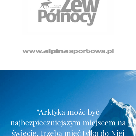
"Arktyka może być
najbezpieczniejszym miejscem na
świecie,
trzeba mieć tylko do Niej