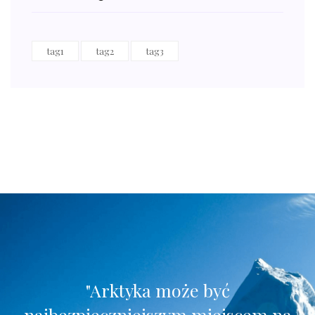
tag1
tag2
tag3
"Arktyka może być
najbezpieczniejszym miejscem na